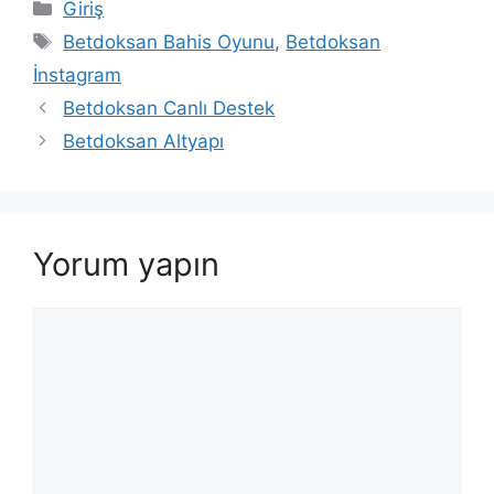
Kategoriler
Giriş
Etiketler
Betdoksan Bahis Oyunu
,
Betdoksan
İnstagram
Betdoksan Canlı Destek
Betdoksan Altyapı
Yorum yapın
Yorum