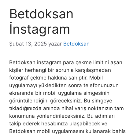
Betdoksan
İnstagram
Şubat 13, 2025
yazar
Betdoksan
Betdoksan instagram para çekme limitini aşan
kişiler herhangi bir sorunla karşılaşmadan
fotoğraf çekme hakkına sahiptir. Mobil
uygulamayı yükledikten sonra telefonunuzun
ekranında bir mobil uygulama simgesinin
görüntülendiğini göreceksiniz. Bu simgeye
tıkladığınızda anında nihai varış noktanızın tam
konumuna yönlendirileceksiniz. Bu adımları
takip ederek hesabınıza ulaşabilecek ve
Betdoksan mobil uygulamasını kullanarak bahis