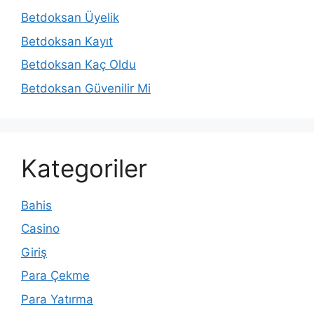
Betdoksan Üyelik
Betdoksan Kayıt
Betdoksan Kaç Oldu
Betdoksan Güvenilir Mi
Kategoriler
Bahis
Casino
Giriş
Para Çekme
Para Yatırma