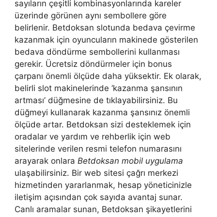
sayıların çeşitli kombinasyonlarında kareler
üzerinde görünen aynı sembollere göre
belirlenir. Betdoksan slotunda bedava çevirme
kazanmak için oyuncuların makinede gösterilen
bedava döndürme sembollerini kullanması
gerekir. Ücretsiz döndürmeler için bonus
çarpanı önemli ölçüde daha yüksektir. Ek olarak,
belirli slot makinelerinde ‘kazanma şansının
artması’ düğmesine de tıklayabilirsiniz. Bu
düğmeyi kullanarak kazanma şansınız önemli
ölçüde artar. Betdoksan sizi desteklemek için
oradalar ve yardım ve rehberlik için web
sitelerinde verilen resmi telefon numarasını
arayarak onlara
Betdoksan mobil uygulama
ulaşabilirsiniz. Bir web sitesi çağrı merkezi
hizmetinden yararlanmak, hesap yöneticinizle
iletişim açısından çok sayıda avantaj sunar.
Canlı aramalar sunan, Betdoksan şikayetlerini