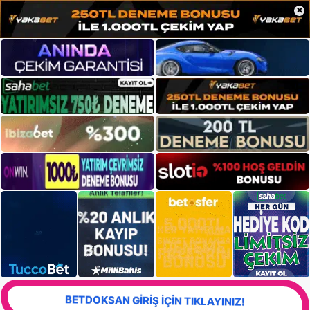
×
BETDOKSAN GİRİŞ İÇİN TIKLAYINIZ!