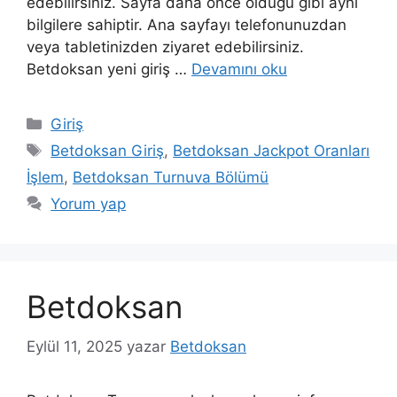
edebilirsiniz. Sayfa daha önce olduğu gibi aynı
bilgilere sahiptir. Ana sayfayı telefonunuzdan
veya tabletinizden ziyaret edebilirsiniz.
Betdoksan yeni giriş …
Devamını oku
Kategoriler
Giriş
Etiketler
Betdoksan Giriş
,
Betdoksan Jackpot Oranları
İşlem
,
Betdoksan Turnuva Bölümü
Yorum yap
Betdoksan
Eylül 11, 2025
yazar
Betdoksan