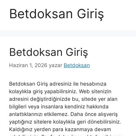
Betdoksan Giriş
Betdoksan Giriş
Haziran 1, 2026
yazar
Betdoksan
Betdoksan Giriş adresiniz ile hesabınıza
kolaylıkla giriş yapabilirsiniz. Web sitenizin
adresini değiştirdiğinizde bu, sitede yer alan
bilgileri veya insanlara kendiniz hakkında
anlattıklarınızı etkilemez. Daha önce alışveriş
yaptığınız sitelere kolaylıkla geri dönebilirsiniz.
Kaldığınız yerden para kazanmaya devam