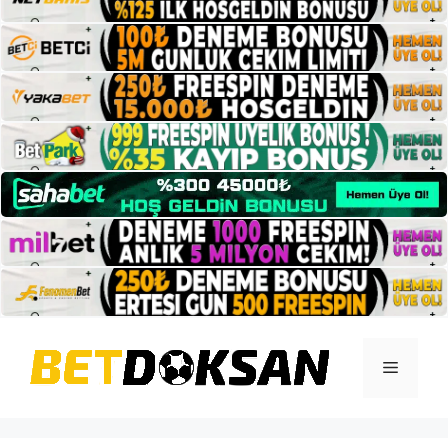
İçeriğe
atla
Menü