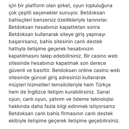
için bir platform olan şirket, oyun topluluğuna
çok çeşitli seçenekler sunuyor. Betdoksan
bahisçileri benzersiz özellikleriyle tanınırlar.
Betdoksan hesabınızı kapattıktan sonra
Betdoksan kullanarak siteye giriş yapmayı
başarırsanız, bahis sitesinin canlı destek
hattıyla iletişime geçerek hesabınızın
kapatılmasını talep edebilirsiniz. Bir casino web
sitesinde hesabınızı kapatmak son derece
güvenli ve basittir. Betdoksan online casino web
sitesinde güncel giriş adresinizi kullanarak
müşteri hizmetleri temsilcileriyle hem Türkçe
hem de İngilizce iletişim kurabilirsiniz. Sanal
oyun, canlı oyun, yatırım ve ödeme teknolojisi
hakkında daha fazla bilgi edinmek istiyorsanız
Betdoksan canlı bahis firmasının canlı destek
ekibiyle iletişime geçerek iletişime geçebilirsiniz.