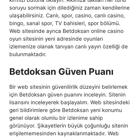
kırmızı butona tıklayın. Aklınıza takılan her türlü
soruyu sormak için dilediğiniz zaman kendilerine
ulaşabilirsiniz. Canlı, spor, casino, canlı casino,
bingo, sanal spor, TV bahisleri, spor bölümü.
Web sitesinde ayrıca Betdoksan online casino
oyun sitesinin yeni adresinde oyunları
izlemenize olanak tanıyan canlı yayın özelliği de
bulunmaktadır.
Betdoksan Güven Puanı
Bir web sitesinin güvenilirlik düzeyini belirlemek
için Betdoksan güven puanını inceleyin. Sitenin
lisansını inceleyerek başlayalım. Web sitesindeki
geri bildirimlere göre Betdoksan yeni konumu
genel olarak olumlu bir izlenime sahip
görünüyor. Şikayetlerin büyük çoğunluğu sitenin
erişilememesinden kaynaklanmaktadır. Web