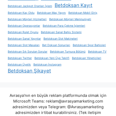
Betdoksan Kayıt
Betdoksan Jackpot Oranları İşlem
Betdoksan Kaç Oldu
Betdoksan Maç Yayını
Betdoksan Mobil Giriş
Betdoksan Müşteri Hizmetleri
Betdoksan Müşteri Memnuniyeti
Betdoksan Operasyonlar
Betdoksan Para Çekme İşlemleri
Betdoksan Rulet Oyunu
Betdoksan Sanal Bahis Sistemi
Betdoksan Sanal Yayınlar
Betdoksan Slot Makineleri
Betdoksan Slot Masaları
Bet Doksan Sonuçları
Betdoksan Spor Bahisleri
Betdoksan Sık Sorulan Sorular
Betdoksan Turnuva Bölümü
Betdoksan TV
Betdoksan Twitter
Betdoksan Yeni Üye Teklifi
Betdoksan Yöneticileri
Betdoksan Üyelik
Betdoksan İnstagram
Betdoksan Şikayet
Avrasya'nın en büyük reklam platformunda olmak için
Microsoft Teams:
reklam@avrasyamarketing.com
adresimizden veya Telegram: @Avrasyamarketing
adresimizden irtibat kurabilirsiniz. (Tek iletişim