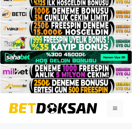
İçeriğe
atla
Menü