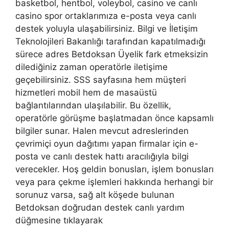
basketbol, ​​hentbol, ​​voleybol, casino ve canlı
casino spor ortaklarımıza e-posta veya canlı
destek yoluyla ulaşabilirsiniz. Bilgi ve İletişim
Teknolojileri Bakanlığı tarafından kapatılmadığı
sürece adres Betdoksan Üyelik fark etmeksizin
dilediğiniz zaman operatörle iletişime
geçebilirsiniz. SSS sayfasına hem müşteri
hizmetleri mobil hem de masaüstü
bağlantılarından ulaşılabilir. Bu özellik,
operatörle görüşme başlatmadan önce kapsamlı
bilgiler sunar. Halen mevcut adreslerinden
çevrimiçi oyun dağıtımı yapan firmalar için e-
posta ve canlı destek hattı aracılığıyla bilgi
verecekler. Hoş geldin bonusları, işlem bonusları
veya para çekme işlemleri hakkında herhangi bir
sorunuz varsa, sağ alt köşede bulunan
Betdoksan doğrudan destek canlı yardım
düğmesine tıklayarak