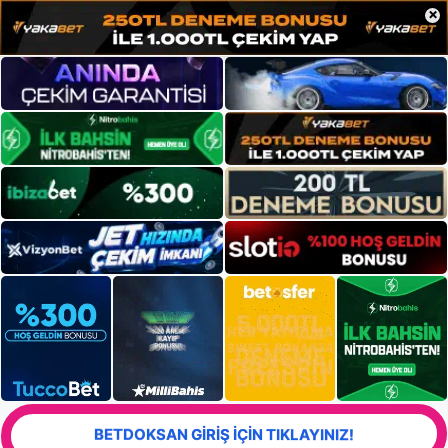
×
BETDOKSAN GİRİŞ İÇİN TIKLAYINIZ!