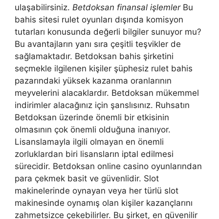
ulaşabilirsiniz.
Betdoksan finansal işlemler
Bu
bahis sitesi rulet oyunları dışında komisyon
tutarları konusunda değerli bilgiler sunuyor mu?
Bu avantajların yanı sıra çeşitli teşvikler de
sağlamaktadır. Betdoksan bahis şirketini
seçmekle ilgilenen kişiler şüphesiz rulet bahis
pazarındaki yüksek kazanma oranlarının
meyvelerini alacaklardır. Betdoksan mükemmel
indirimler alacağınız için şanslısınız. Ruhsatın
Betdoksan üzerinde önemli bir etkisinin
olmasının çok önemli olduğuna inanıyor.
Lisanslamayla ilgili olmayan en önemli
zorluklardan biri lisansların iptal edilmesi
sürecidir. Betdoksan online casino oyunlarından
para çekmek basit ve güvenlidir. Slot
makinelerinde oynayan veya her türlü slot
makinesinde oynamış olan kişiler kazançlarını
zahmetsizce çekebilirler. Bu şirket, en güvenilir