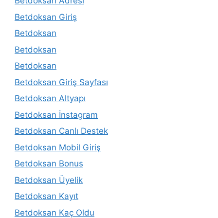
Betdoksan Adresi
Betdoksan Giriş
Betdoksan
Betdoksan
Betdoksan
Betdoksan Giriş Sayfası
Betdoksan Altyapı
Betdoksan İnstagram
Betdoksan Canlı Destek
Betdoksan Mobil Giriş
Betdoksan Bonus
Betdoksan Üyelik
Betdoksan Kayıt
Betdoksan Kaç Oldu