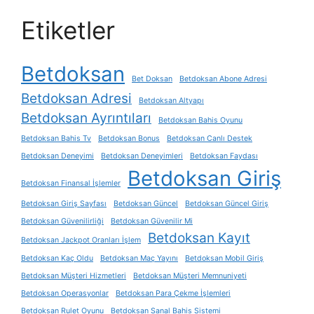
Etiketler
Betdoksan
Bet Doksan
Betdoksan Abone Adresi
Betdoksan Adresi
Betdoksan Altyapı
Betdoksan Ayrıntıları
Betdoksan Bahis Oyunu
Betdoksan Bahis Tv
Betdoksan Bonus
Betdoksan Canlı Destek
Betdoksan Deneyimi
Betdoksan Deneyimleri
Betdoksan Faydası
Betdoksan Giriş
Betdoksan Finansal İşlemler
Betdoksan Giriş Sayfası
Betdoksan Güncel
Betdoksan Güncel Giriş
Betdoksan Güvenilirliği
Betdoksan Güvenilir Mi
Betdoksan Kayıt
Betdoksan Jackpot Oranları İşlem
Betdoksan Kaç Oldu
Betdoksan Maç Yayını
Betdoksan Mobil Giriş
Betdoksan Müşteri Hizmetleri
Betdoksan Müşteri Memnuniyeti
Betdoksan Operasyonlar
Betdoksan Para Çekme İşlemleri
Betdoksan Rulet Oyunu
Betdoksan Sanal Bahis Sistemi