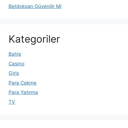
Betdoksan Güvenilir Mi
Kategoriler
Bahis
Casino
Giriş
Para Çekme
Para Yatırma
TV