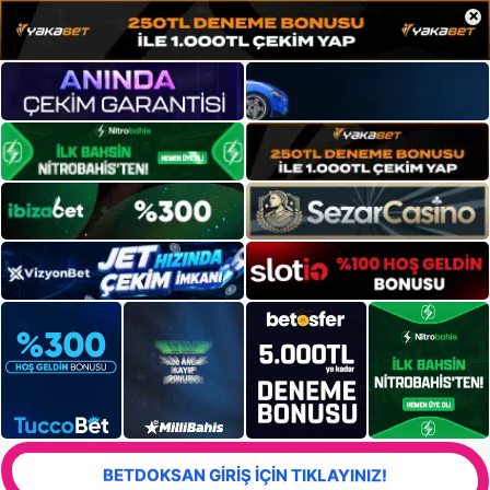
×
BETDOKSAN GİRİŞ İÇİN TIKLAYINIZ!