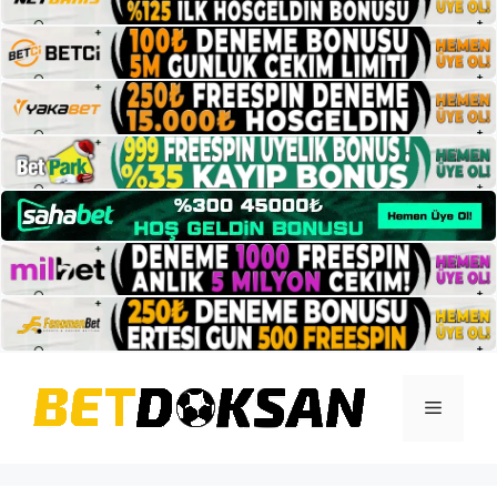
İçeriğe
atla
Menü