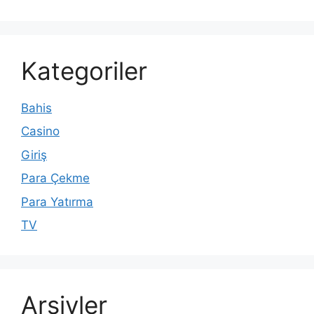
Kategoriler
Bahis
Casino
Giriş
Para Çekme
Para Yatırma
TV
Arşivler