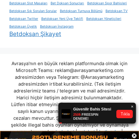
Betdoksan Slot Masaları
Bet Doksan Sonuçları
Betdoksan Spor Bahisleri
Betdoksan Sık Sorulan Sorular
Betdoksan Turnuva Bölümü
Betdoksan TV
Betdoksan Twitter
Betdoksan Yeni Üye Teklifi
Betdoksan Yöneticileri
Betdoksan Üyelik
Betdoksan İnstagram
Betdoksan Şikayet
Avrasya'nın en büyük reklam platformunda olmak için
Microsoft Teams:
reklam@avrasyamarketing.com
adresimizden veya Telegram: @Avrasyamarketing
adresimizden irtibat kurabilirsiniz. (Tek iletişim
adreslerimiz teams / telegram ve mail adresimizdir.
Harici hiçbir iletişim adresimiz bulunmamaktadır.
Lütfen itibar etmeyiniz.) Türkiye yasalarına göre 7258
sayılı kanun uyarınca yasa dışı bahis oynamanın
cezaları mevcuttur. Şu an bulunduğunuz site hiç bir
şekilde illegal bahis oyunları oynatmıyor ve oynamaya
aracı olmuyordur.
tudorbet
|
oslobet
|
betlondra
|
×
myhitbet
|
royalbetadres
|
ilbet
|
simsekbet
|
dopingbet