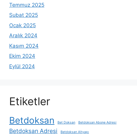
Temmuz 2025
Şubat 2025
Ocak 2025
Aralık 2024
Kasım 2024
Ekim 2024
Eylül 2024
Etiketler
Betdoksan
Bet Doksan
Betdoksan Abone Adresi
Betdoksan Adresi
Betdoksan Altyapı