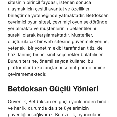
sitesinin birincil faydası, istenen sonuca
ulaşmak için çeşitli avantaj ve özellikleri
birleştirme yeteneğinde yatmaktadır. Betdoksan
çevrimiçi oyun sitesi, çevrimiçi oyun sektöründe
yer almakta ve müşterilerinin beklentilerini
sürekli olarak karşılamaktadır. Müşteriler,
oluşturulacak bir web sitesine güvenmek yerine,
yetenekli bir yönetim ekibi tarafından titizlikle
hazırlanmış birinci sınıf seçenekler bulabilirler.
Bunun tersine, önemli sayıda kullanıcı bu
platformlarda kazançlarını somut para birimine
çevirememektedir.
Betdoksan Güçlü Yönleri
Güvenlik, Betdoksan en güçlü yönlerinden biridir
ve her iki durumda da site üyelerimizin
güvenliğini sağlıyoruz. Bu özellik, oyuncuların