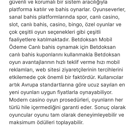
güvenli ve korumalı bir sistem aracılığıyla
platforma katılır ve bahis oynarlar. Oyunseverler,
sanal bahis platformlarında spor, canlı casino,
slot, canlı bahis, casino, bingo, özel oyunlar ve
çok çeşitli oyun seçenekleri gibi çeşitli
faaliyetlere katılmaktadır. Betdoksan Mobil
Ödeme Canlı bahis oynamak için Betdoksan
canlı bahis kuponlarını kullanmakla Betdoksan
oyun avantajlarının hızlı teklif verme hızı mobil
reklamları, web sitesi ziyaretçilerinin tercihlerini
etkilemede çok önemli bir faktördür. Kullanıcılar
artık Avrupa standartlarına göre ucuz sayılan en
yeni oyunları uygun fiyatlarla oynayabiliyor.
Modern casino oyun prosedürleri, oyunların her
türlü hile içermediğini garanti eder. Sonuç olarak
oyuncular oyunu tam olarak deneyimleyebilir ve
maksimum ödülleri toplayabilir.