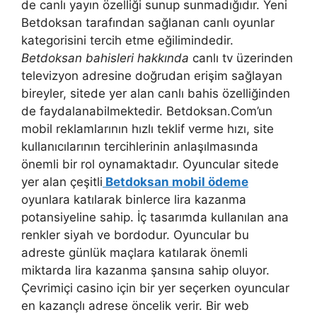
de canlı yayın özelliği sunup sunmadığıdır. Yeni
Betdoksan tarafından sağlanan canlı oyunlar
kategorisini tercih etme eğilimindedir.
Betdoksan bahisleri hakkında
canlı tv üzerinden
televizyon adresine doğrudan erişim sağlayan
bireyler, sitede yer alan canlı bahis özelliğinden
de faydalanabilmektedir. Betdoksan.Com’un
mobil reklamlarının hızlı teklif verme hızı, site
kullanıcılarının tercihlerinin anlaşılmasında
önemli bir rol oynamaktadır. Oyuncular sitede
yer alan çeşitli
Betdoksan mobil ödeme
oyunlara katılarak binlerce lira kazanma
potansiyeline sahip. İç tasarımda kullanılan ana
renkler siyah ve bordodur. Oyuncular bu
adreste günlük maçlara katılarak önemli
miktarda lira kazanma şansına sahip oluyor.
Çevrimiçi casino için bir yer seçerken oyuncular
en kazançlı adrese öncelik verir. Bir web