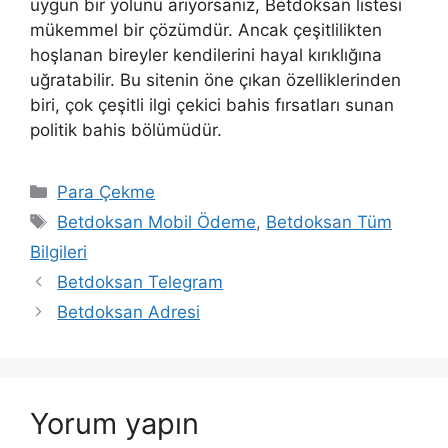
uygun bir yolunu arıyorsanız, Betdoksan listesi
mükemmel bir çözümdür. Ancak çeşitlilikten
hoşlanan bireyler kendilerini hayal kırıklığına
uğratabilir. Bu sitenin öne çıkan özelliklerinden
biri, çok çeşitli ilgi çekici bahis fırsatları sunan
politik bahis bölümüdür.
Kategoriler
Para Çekme
Etiketler
Betdoksan Mobil Ödeme
,
Betdoksan Tüm
Bilgileri
Betdoksan Telegram
Betdoksan Adresi
Yorum yapın