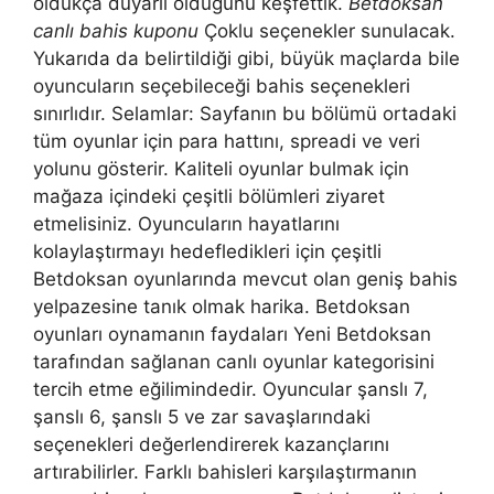
oldukça duyarlı olduğunu keşfettik.
Betdoksan
canlı bahis kuponu
Çoklu seçenekler sunulacak.
Yukarıda da belirtildiği gibi, büyük maçlarda bile
oyuncuların seçebileceği bahis seçenekleri
sınırlıdır. Selamlar: Sayfanın bu bölümü ortadaki
tüm oyunlar için para hattını, spreadi ve veri
yolunu gösterir. Kaliteli oyunlar bulmak için
mağaza içindeki çeşitli bölümleri ziyaret
etmelisiniz. Oyuncuların hayatlarını
kolaylaştırmayı hedefledikleri için çeşitli
Betdoksan oyunlarında mevcut olan geniş bahis
yelpazesine tanık olmak harika. Betdoksan
oyunları oynamanın faydaları Yeni Betdoksan
tarafından sağlanan canlı oyunlar kategorisini
tercih etme eğilimindedir. Oyuncular şanslı 7,
şanslı 6, şanslı 5 ve zar savaşlarındaki
seçenekleri değerlendirerek kazançlarını
artırabilirler. Farklı bahisleri karşılaştırmanın