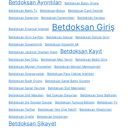
Betdoksan Ayrıntıları
Betdoksan Bahis Oyunu
Betdoksan Bahis Tv
Betdoksan Bonus
Betdoksan Canlı Destek
Betdoksan Deneyimi
Betdoksan Deneyimleri
Betdoksan Faydası
Betdoksan Giriş
Betdoksan Finansal İşlemler
Betdoksan Giriş Sayfası
Betdoksan Güncel
Betdoksan Güncel Giriş
Betdoksan Güvenilirliği
Betdoksan Güvenilir Mi
Betdoksan Kayıt
Betdoksan Jackpot Oranları İşlem
Betdoksan Kaç Oldu
Betdoksan Maç Yayını
Betdoksan Mobil Giriş
Betdoksan Müşteri Hizmetleri
Betdoksan Müşteri Memnuniyeti
Betdoksan Operasyonlar
Betdoksan Para Çekme İşlemleri
Betdoksan Rulet Oyunu
Betdoksan Sanal Bahis Sistemi
Betdoksan Sanal Yayınlar
Betdoksan Slot Makineleri
Betdoksan Slot Masaları
Bet Doksan Sonuçları
Betdoksan Spor Bahisleri
Betdoksan Sık Sorulan Sorular
Betdoksan Turnuva Bölümü
Betdoksan TV
Betdoksan Twitter
Betdoksan Yeni Üye Teklifi
Betdoksan Yöneticileri
Betdoksan Üyelik
Betdoksan İnstagram
Betdoksan Şikayet