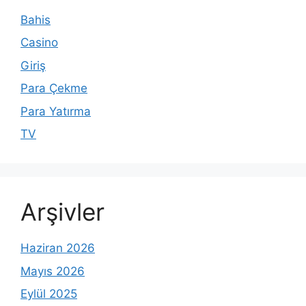
Bahis
Casino
Giriş
Para Çekme
Para Yatırma
TV
Arşivler
Haziran 2026
Mayıs 2026
Eylül 2025