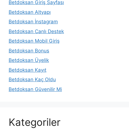
Betdoksan Giriş Sayfası
Betdoksan Altyapı
Betdoksan İnstagram
Betdoksan Canlı Destek
Betdoksan Mobil Giriş
Betdoksan Bonus
Betdoksan Üyelik
Betdoksan Kayıt
Betdoksan Kaç Oldu
Betdoksan Güvenilir Mi
Kategoriler