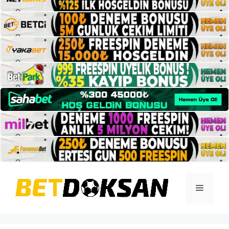
İçeriğe
atla
Menü