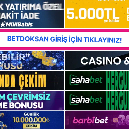
BETDOKSAN GİRİŞ İÇİN TIKLAYINIZ!