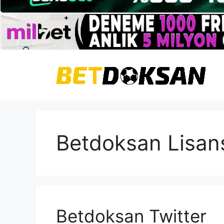
İçeriğe
atla
Betdoksan Lisan
Betdoksan Twitter